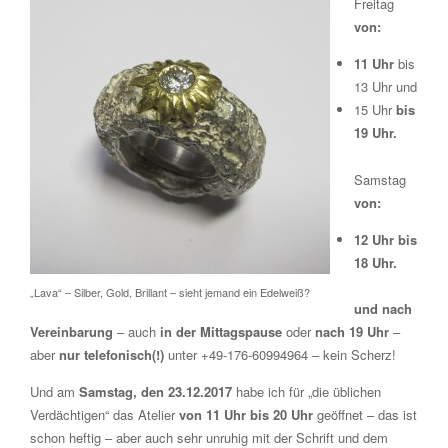
Freitag
von:
11 Uhr
bis
13 Uhr und
15 Uhr
bis
19 Uhr.
Samstag
von:
12 Uhr bis
18 Uhr.
„Lava“ – Silber, Gold, Brillant – sieht jemand ein Edelweiß?
und nach
Vereinbarung
– auch
in der Mittagspause
oder
nach 19 Uhr
–
aber
nur telefonisch(!)
unter +49-176-60994964 – kein Scherz!
Und am
Samstag, den 23.12.2017
habe ich für „die üblichen
Verdächtigen“ das Atelier
von 11 Uhr bis 20 Uhr
geöffnet – das ist
schon heftig – aber auch sehr unruhig mit der Schrift und dem