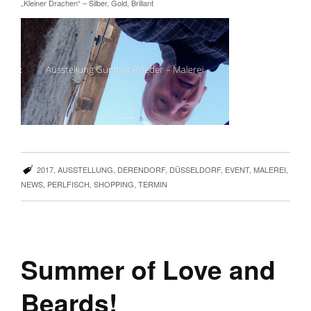
„Kleiner Drachen“ – Silber, Gold, Brillant
2017
,
AUSSTELLUNG
,
DERENDORF
,
DÜSSELDORF
,
EVENT
,
MALEREI
,
NEWS
,
PERLFISCH
,
SHOPPING
,
TERMIN
Summer of Love and
Beards!