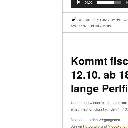
00:00
0
2019
,
AUSSTELLUNG
,
DERENDOR
SHOPPING
,
TERMIN
,
VIDEO
Kommt fisc
12.10. ab 1
lange Perl
Und schon wieder ist ein Jahr rum
einschließlich Sonntag, den 14.10
Nachdem in den vergangenen
Jahren
Fotografie
und
Videokunst