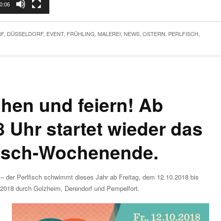
0:06
F
,
DÜSSELDORF
,
EVENT
,
FRÜHLING
,
MALEREI
,
NEWS
,
OSTERN
,
PERLFISCH
,
hen und feiern! Ab
8 Uhr startet wieder das
fisch-Wochenende.
 – der Perlfisch schwimmt dieses Jahr ab Freitag, dem 12.10.2018 bis
.2018 durch Golzheim, Derendorf und Pempelfort.