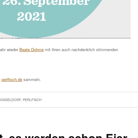
Jahr wieder
Beate Dohme
mit ihren auch nachdenklich stimmenden
i
perlfisch.de
sammeln.
DÜSSELDORF
,
PERLFISCH
t, es werden schon Eier