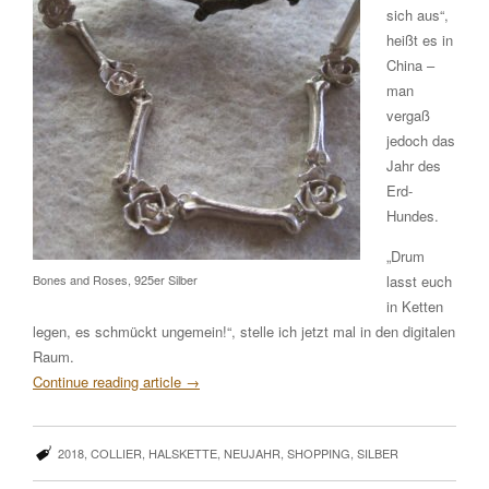
sich aus“,
heißt es in
China –
man
vergaß
jedoch das
Jahr des
Erd-
Hundes.
„Drum
lasst euch
Bones and Roses, 925er Silber
in Ketten
legen, es schmückt ungemein!“, stelle ich jetzt mal in den digitalen
Raum.
Continue reading article
→
2018
,
COLLIER
,
HALSKETTE
,
NEUJAHR
,
SHOPPING
,
SILBER