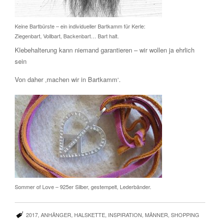
Keine Bartbürste – ein individueller Bartkamm für Kerle:
Ziegenbart, Vollbart, Backenbart… Bart halt.
Klebehalterung kann niemand garantieren – wir wollen ja ehrlich
sein
Von daher ‚machen wir in Bartkamm‘.
Sommer of Love – 925er Silber, gestempelt, Lederbänder.
2017
,
ANHÄNGER
,
HALSKETTE
,
INSPIRATION
,
MÄNNER
,
SHOPPING