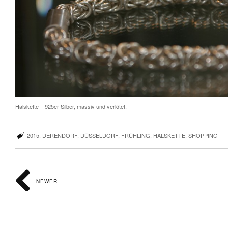
Halskette – 925er Silber, massiv und verlötet.
2015
,
DERENDORF
,
DÜSSELDORF
,
FRÜHLING
,
HALSKETTE
,
SHOPPING
NEWER