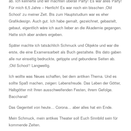
ab. Ich kellnerte und wir machten überall Party! Es war alles Party!
Für mich 6,5 Jahre – Herrlich! Es war noch ein bisschen ‚Old
School‘ zu meiner Zeit. Bis zum Hauptstudium war es eher
Grafikdesign. Auch gut. Ich habe gemalt, gezeichnet, gebastelt,
gebaut, eigentlich wäre ich auch lieber an die Akademie gegangen.
Hatte sich aber anders ergeben.
Später machte ich tatsächlich Schmuck und Objekte und war die
erste, die eine Examensarbeit als Buch gestaltete. Bis dato gaben
alle nur einseitig bedruckte, getippte und gebundene Seiten ab.
‚Old School‘! Langweilig.
Ich wollte was Neues schaffen, bei dem antiken Thema. Und es
sollte Spaß machen, zeigen: Lebensfreude. Das Leben der Götter,
Halbgötter mit Ihren ausschweifenden Festen, ihrem Gefolge.
Bacchanal!
Das Gegenteil von heute… Corona… aber alles hat ein Ende.
Mein Schmuck, mein antikes Theater soll Euch Sinnbild sein für
kommende Zeiten.